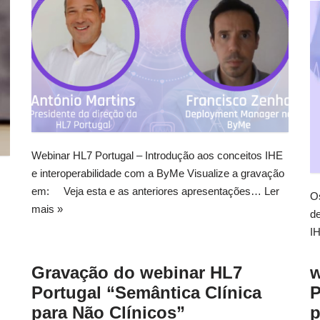
Webinar HL7 Portugal – Introdução aos conceitos IHE
e interoperabilidade com a ByMe Visualize a gravação
em: Veja esta e as anteriores apresentações…
Ler
Os
s
mais »
de
I
Gravação do webinar HL7
w
Portugal “Semântica Clínica
P
para Não Clínicos”
p