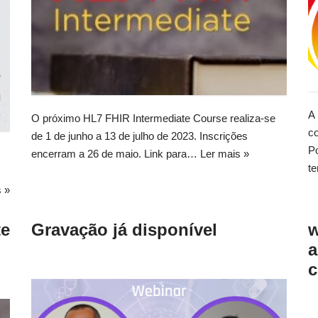
A
O próximo HL7 FHIR Intermediate Course realiza-se
c
de 1 de junho a 13 de julho de 2023. Inscrições
Po
encerram a 26 de maio. Link para…
Ler mais »
t
s »
te
Gravação já disponível
w
a
c