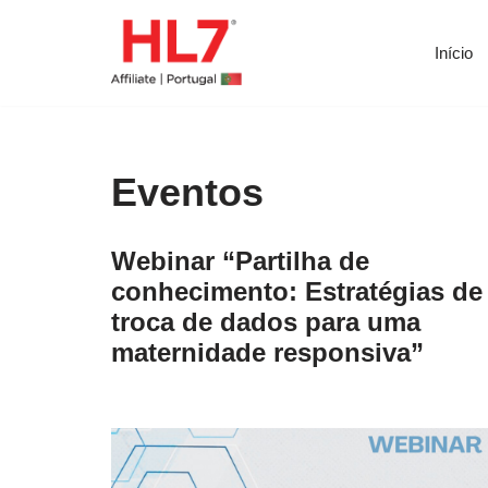
Início
Avançar
para
o
conteúdo
Eventos
Webinar “Partilha de
conhecimento: Estratégias de
troca de dados para uma
maternidade responsiva”